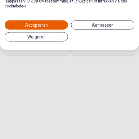
'aanpassen'. U kunt uw toestemming altijd wijzigen of intrekken via ons
cookiebeleid.
De tijd tikt door,
14 - Wanneer
totdat?
Jezus terugkomt
Accepteren
Aanpassen
Thema in
Thema in Follow Me
Weigeren
Tienerwerkmethode
Wederkomst
Getuigen