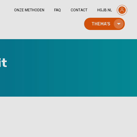
ONZE METHODEN
FAQ
CONTACT
HGJB.NL
THEMA'S
it