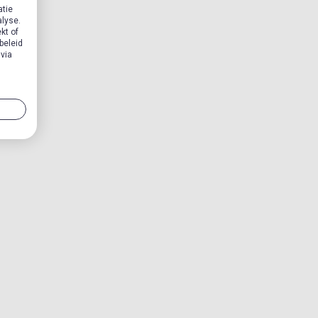
atie
alyse.
kt of
beleid
 via