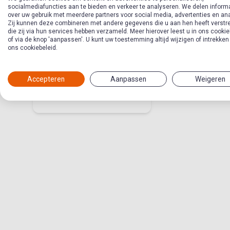
socialmediafuncties aan te bieden en verkeer te analyseren. We delen inform
over uw gebruik met meerdere partners voor social media, advertenties en an
Zij kunnen deze combineren met andere gegevens die u aan hen heeft verstre
die zij via hun services hebben verzameld. Meer hierover leest u in ons cookie
of via de knop 'aanpassen'. U kunt uw toestemming altijd wijzigen of intrekken
Maak het!
ons cookiebeleid.
Accepteren
Aanpassen
Weigeren
Thema in Tienerwerkmethode
Gemeente