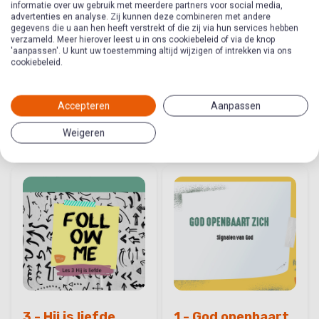
informatie over uw gebruik met meerdere partners voor social media,
advertenties en analyse. Zij kunnen deze combineren met andere
gegevens die u aan hen heeft verstrekt of die zij via hun services hebben
verzameld. Meer hierover leest u in ons cookiebeleid of via de knop
'aanpassen'. U kunt uw toestemming altijd wijzigen of intrekken via ons
Ik geloof in God
2 - God dienen
cookiebeleid.
zoals Hij is (over
het 2e gebod)
Accepteren
Aanpassen
Thema in Houvast
Thema in Follow Me
God leren kennen
God leren kennen
Weigeren
3 - Hij is liefde
1 - God openbaart