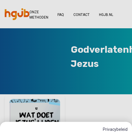
ONZE
FAQ
CONTACT
HGJB.NL
METHODEN
Godverlaten
Jezus
Privacybeleid