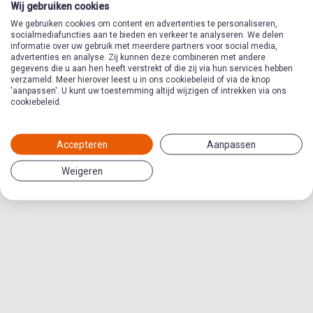
Wij gebruiken cookies
We gebruiken cookies om content en advertenties te personaliseren,
socialmediafuncties aan te bieden en verkeer te analyseren. We delen
informatie over uw gebruik met meerdere partners voor social media,
12 - Ik word nooit
advertenties en analyse. Zij kunnen deze combineren met andere
gegevens die u aan hen heeft verstrekt of die zij via hun services hebben
door God verlaten
verzameld. Meer hierover leest u in ons cookiebeleid of via de knop
'aanpassen'. U kunt uw toestemming altijd wijzigen of intrekken via ons
cookiebeleid.
Thema in Follow Me
Eenzaamheid
Accepteren
Aanpassen
Weigeren