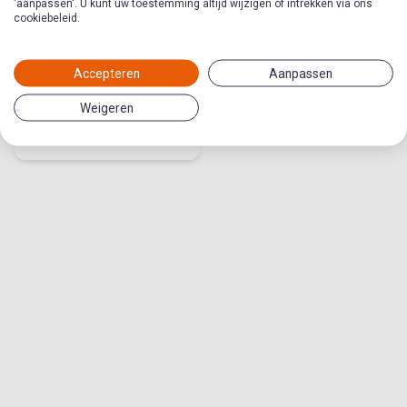
'aanpassen'. U kunt uw toestemming altijd wijzigen of intrekken via ons
cookiebeleid.
8 - Door eerbiedig
over Hem te
Accepteren
Aanpassen
praten
Thema in Follow Me
Weigeren
Vloeken