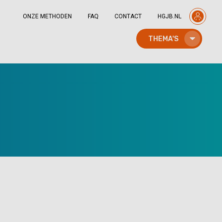
ONZE METHODEN
FAQ
CONTACT
HGJB.NL
THEMA'S