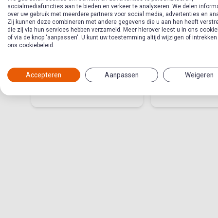
socialmediafuncties aan te bieden en verkeer te analyseren. We delen inform
over uw gebruik met meerdere partners voor social media, advertenties en an
Zij kunnen deze combineren met andere gegevens die u aan hen heeft verstre
die zij via hun services hebben verzameld. Meer hierover leest u in ons cookie
of via de knop 'aanpassen'. U kunt uw toestemming altijd wijzigen of intrekken
Micha de profeet
Kernwoordle
ons cookiebeleid.
Messias - Si
Anna
Accepteren
Aanpassen
Weigeren
Thema in Kinderwerkmethode
Thema in Op Reis
Messias
Messias