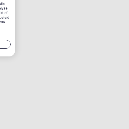
atie
alyse.
kt of
beleid
 via