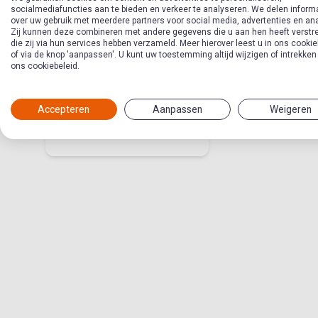
socialmediafuncties aan te bieden en verkeer te analyseren. We delen inform
over uw gebruik met meerdere partners voor social media, advertenties en an
Zij kunnen deze combineren met andere gegevens die u aan hen heeft verstre
die zij via hun services hebben verzameld. Meer hierover leest u in ons cookie
of via de knop 'aanpassen'. U kunt uw toestemming altijd wijzigen of intrekken
13 - Het geeft mij
ons cookiebeleid.
nieuw leven (over
geloven in de
Accepteren
Aanpassen
Weigeren
Thema in Follow Me
praktijk)
Jezus' opstanding