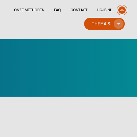
ONZE METHODEN
FAQ
CONTACT
HGJB.NL
THEMA'S