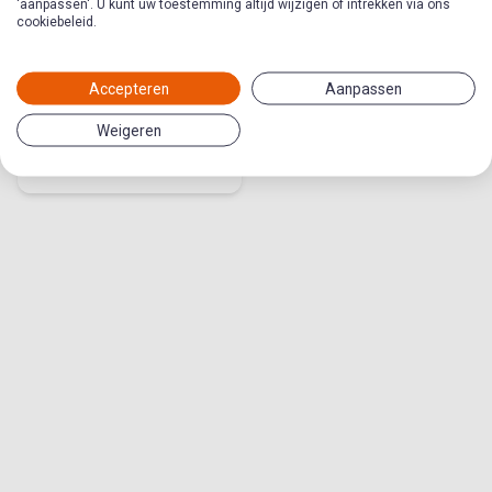
'aanpassen'. U kunt uw toestemming altijd wijzigen of intrekken via ons
cookiebeleid.
2 - Bestaat God?
Accepteren
Aanpassen
Thema in Follow Me Next
Weigeren
Gods bestaan