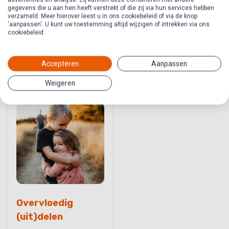
gegevens die u aan hen heeft verstrekt of die zij via hun services hebben
verzameld. Meer hierover leest u in ons cookiebeleid of via de knop
Delen in overvloed
Van geven word je
'aanpassen'. U kunt uw toestemming altijd wijzigen of intrekken via ons
niet armer
cookiebeleid.
Thema in
Thema in
Accepteren
Aanpassen
Tienerwerkmethode
Jongerenwerkmethode
Delen
Delen
Weigeren
Overvloedig
(uit)delen