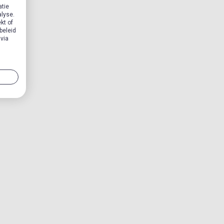
atie
alyse.
kt of
beleid
 via