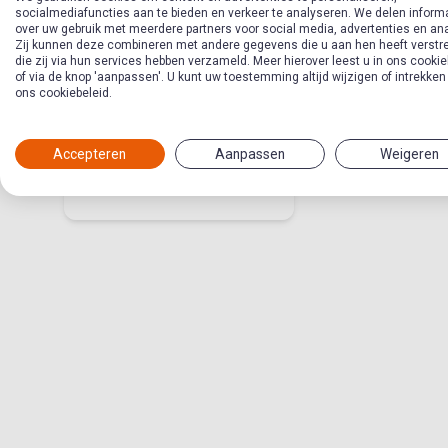
socialmediafuncties aan te bieden en verkeer te analyseren. We delen inform
over uw gebruik met meerdere partners voor social media, advertenties en an
Zij kunnen deze combineren met andere gegevens die u aan hen heeft verstre
die zij via hun services hebben verzameld. Meer hierover leest u in ons cookie
of via de knop 'aanpassen'. U kunt uw toestemming altijd wijzigen of intrekken
Als je niet gezond
ons cookiebeleid.
bent…
Accepteren
Aanpassen
Weigeren
Thema in Tienerwerkmethode
Leven met een beperking