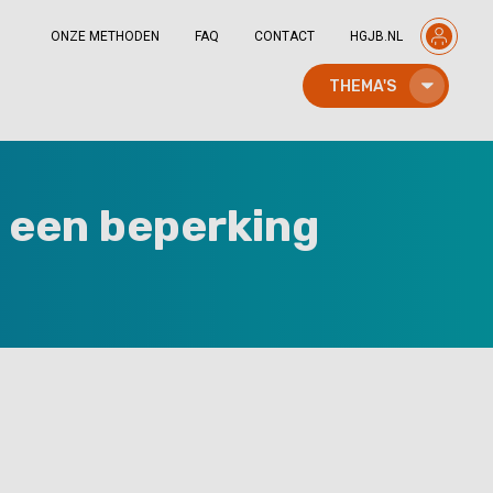
ONZE METHODEN
FAQ
CONTACT
HGJB.NL
THEMA'S
 een beperking