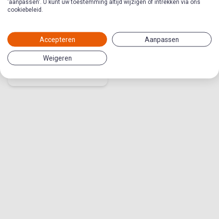
'aanpassen'. U kunt uw toestemming altijd wijzigen of intrekken via ons
cookiebeleid.
Rituelen raken je!
Accepteren
Aanpassen
Thema in
Weigeren
Jongerenwerkmethode
symbolen