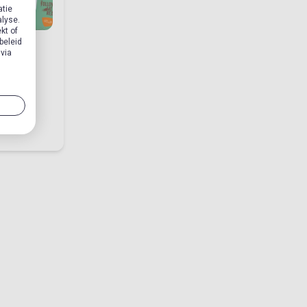
atie
alyse.
kt of
beleid
 via
eel
 Next