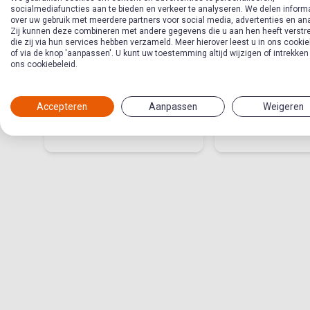
socialmediafuncties aan te bieden en verkeer te analyseren. We delen inform
over uw gebruik met meerdere partners voor social media, advertenties en an
Zij kunnen deze combineren met andere gegevens die u aan hen heeft verstre
die zij via hun services hebben verzameld. Meer hierover leest u in ons cookie
of via de knop 'aanpassen'. U kunt uw toestemming altijd wijzigen of intrekken
14 - Voor wie bij God
16 - Het oord
ons cookiebeleid.
wil zijn (over: komt
iedereen in de
Accepteren
Aanpassen
Weigeren
Thema in Follow Me
Thema in Follow Me
hemel?)
Hemel
Oordeel