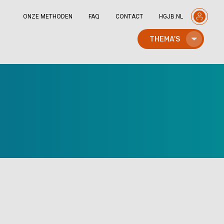
ONZE METHODEN
FAQ
CONTACT
HGJB.NL
THEMA'S