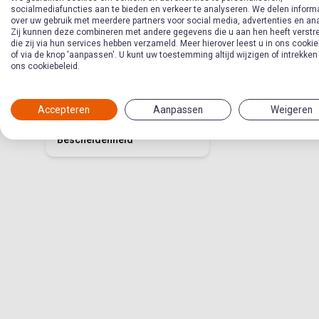
socialmediafuncties aan te bieden en verkeer te analyseren. We delen inform
over uw gebruik met meerdere partners voor social media, advertenties en an
Zij kunnen deze combineren met andere gegevens die u aan hen heeft verstre
die zij via hun services hebben verzameld. Meer hierover leest u in ons cookie
of via de knop 'aanpassen'. U kunt uw toestemming altijd wijzigen of intrekken
Doe maar
ons cookiebeleid.
bescheiden!
Accepteren
Aanpassen
Weigeren
Thema in
Jongerenwerkmethode
Bescheidenheid