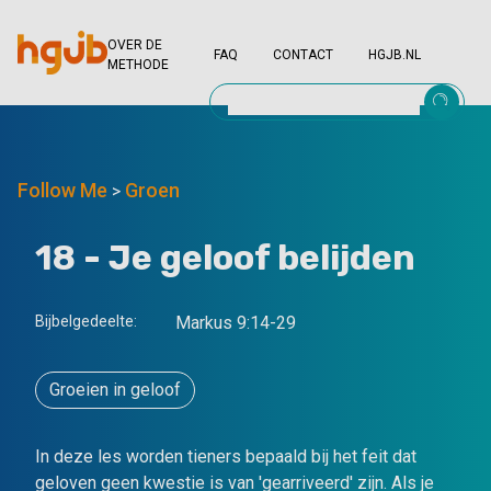
OVER DE
FAQ
CONTACT
HGJB.NL
METHODE
Follow Me
Groen
>
18 - Je geloof belijden
Bijbelgedeelte:
Markus 9:14-29
Groeien in geloof
In deze les worden tieners bepaald bij het feit dat
geloven geen kwestie is van 'gearriveerd' zijn. Als je