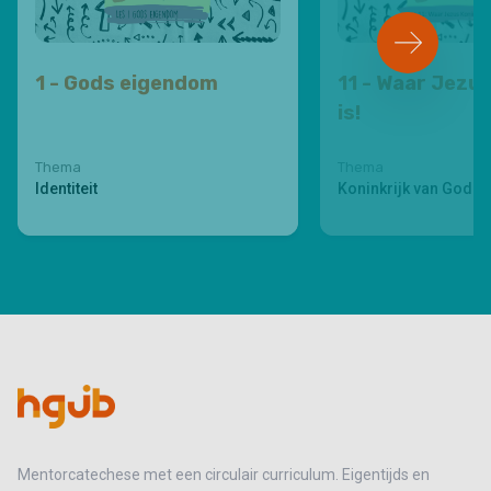
1 - Gods eigendom
11 - Waar Jezu
is!
Thema
Thema
Identiteit
Koninkrijk van God
Mentorcatechese met een circulair curriculum. Eigentijds en