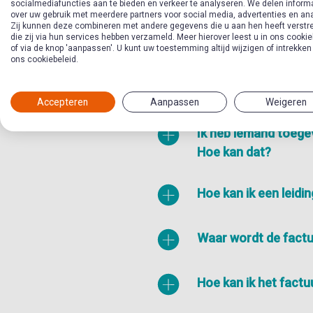
socialmediafuncties aan te bieden en verkeer te analyseren. We delen inform
over uw gebruik met meerdere partners voor social media, advertenties en an
Zij kunnen deze combineren met andere gegevens die u aan hen heeft verstre
die zij via hun services hebben verzameld. Meer hierover leest u in ons cookie
Hoe kan ik een nie
of via de knop 'aanpassen'. U kunt uw toestemming altijd wijzigen of intrekken
ons cookiebeleid.
Hoe lang duurt het 
Accepteren
Aanpassen
Weigeren
Ik heb iemand toege
Hoe kan dat?
Hoe kan ik een leid
Waar wordt de fact
Hoe kan ik het fact