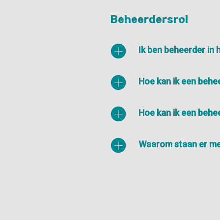
Beheerdersrol
Ik ben beheerder in 
Hoe kan ik een beh
Hoe kan ik een behe
Waarom staan er me