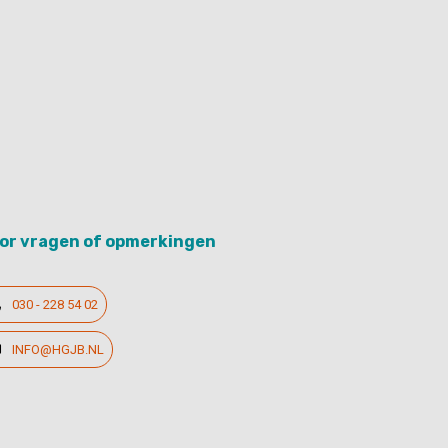
or vragen of opmerkingen
030 - 228 54 02
INFO@HGJB.NL