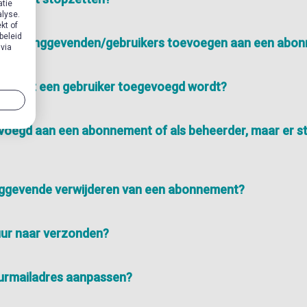
atie
alyse.
kt of
beleid
uwe leidinggevenden/gebruikers toevoegen aan een abo
 via
voordat een gebruiker toegevoegd wordt?
voegd aan een abonnement of als beheerder, maar er s
inggevende verwijderen van een abonnement?
uur naar verzonden?
uurmailadres aanpassen?