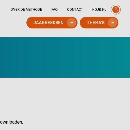
OVER DE METHODE
FAQ
CONTACT
HGJB.NL
JAARREEKSEN
THEMA'S
 downloaden.