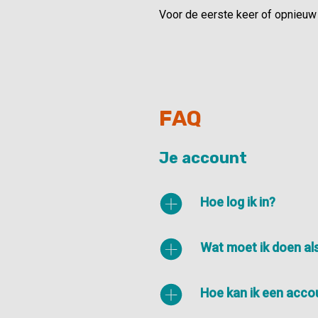
Voor de eerste keer of opnieu
FAQ
Je account
Hoe log ik in?
Wat moet ik doen al
Hoe kan ik een acc