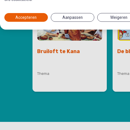
Accepteren
Aanpassen
Weigeren
Bruiloft te Kana
De b
Thema
Thema