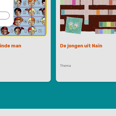
linde man
De jongen uit Naïn
Thema