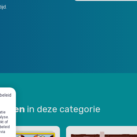
ijd.
beleid
aarten
in deze categorie
atie
alyse.
kt of
beleid
 via