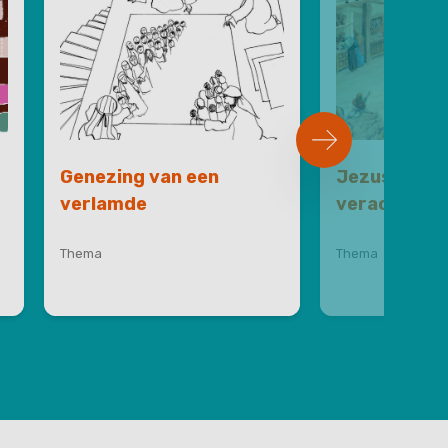
Genezing van een
Jezus in Na
verlamde
veracht
Thema
Thema