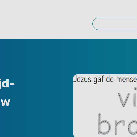
jd-
uw