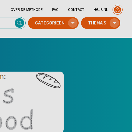
OVER DE METHODE
FAQ
CONTACT
HGJB.NL
CATEGORIEËN
THEMA'S