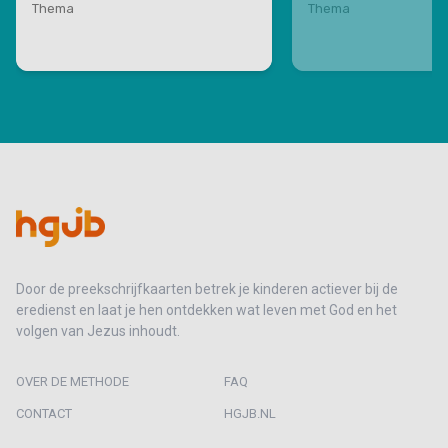
Thema
Thema
Door de preekschrijfkaarten betrek je kinderen actiever bij de
eredienst en laat je hen ontdekken wat leven met God en het
volgen van Jezus inhoudt.
OVER DE METHODE
FAQ
CONTACT
HGJB.NL