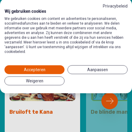
Andere
Privacybeleid
Wij gebruiken cookies
preekschrijfkaarten
in deze
We gebruiken cookies om content en advertenties te personaliseren,
socialmediafuncties aan te bieden en verkeer te analyseren. We delen
informatie over uw gebruik met meerdere partners voor social media,
categorie
advertenties en analyse. Zij kunnen deze combineren met andere
gegevens die u aan hen heeft verstrekt of die zij via hun services hebben
verzameld. Meer hierover leest u in ons cookiebeleid of via de knop
'aanpassen'. U kunt uw toestemming altijd wijzigen of intrekken via ons
cookiebeleid.
Accepteren
Aanpassen
Weigeren
Bruiloft te Kana
De blinde man