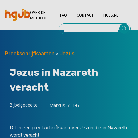
OVER DE
FAQ
CONTACT
HGJB.NL
METHODE
Preekschrijfkaarten
Jezus
>
Jezus in Nazareth
veracht
Bijbelgedeelte:
Markus 6: 1-6
Dit is een preekschrijfkaart over Jezus die in Nazareth
wordt veracht