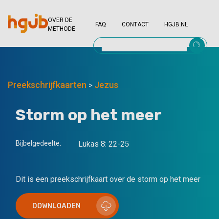
OVER DE
FAQ
CONTACT
HGJB.NL
METHODE
Preekschrijfkaarten
Jezus
>
Storm op het meer
Bijbelgedeelte:
Lukas 8: 22-25
Dit is een preekschrijfkaart over de storm op het meer
DOWNLOADEN