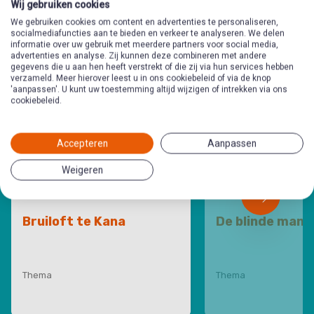
preekschrijfkaarten
in deze
Wij gebruiken cookies
We gebruiken cookies om content en advertenties te personaliseren,
categorie
socialmediafuncties aan te bieden en verkeer te analyseren. We delen
informatie over uw gebruik met meerdere partners voor social media,
advertenties en analyse. Zij kunnen deze combineren met andere
gegevens die u aan hen heeft verstrekt of die zij via hun services hebben
verzameld. Meer hierover leest u in ons cookiebeleid of via de knop
'aanpassen'. U kunt uw toestemming altijd wijzigen of intrekken via ons
cookiebeleid.
Accepteren
Aanpassen
Weigeren
Bruiloft te Kana
De blinde man
Thema
Thema