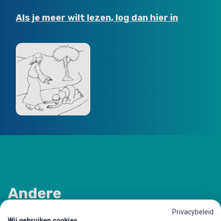
Als je meer wilt lezen, log dan hier in
Andere
preekschrijfkaarten
in deze
Privacybeleid
Wij gebruiken cookies