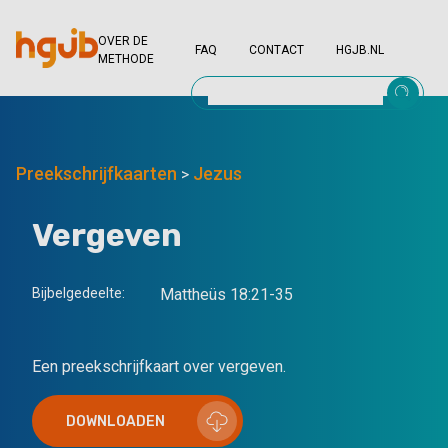
OVER DE
FAQ
CONTACT
HGJB.NL
METHODE
Preekschrijfkaarten
Jezus
>
Vergeven
Bijbelgedeelte:
Mattheüs 18:21-35
Een preekschrijfkaart over vergeven.
DOWNLOADEN