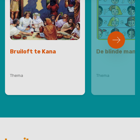
Bruiloft te Kana
De blinde man
Thema
Thema