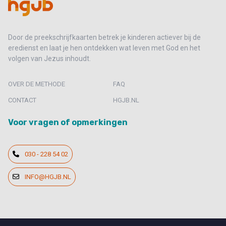
Door de preekschrijfkaarten betrek je kinderen actiever bij de
eredienst en laat je hen ontdekken wat leven met God en het
volgen van Jezus inhoudt.
OVER DE METHODE
FAQ
CONTACT
HGJB.NL
Voor vragen of opmerkingen
030 - 228 54 02
INFO@HGJB.NL