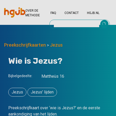
OVER DE
FAQ
CONTACT
HGJB.NL
METHODE
Preekschrijfkaarten
Jezus
>
Wie is Jezus?
Bijbelgedeelte:
Mattheüs 16
Jezus
Jezus' lijden
Preekschrijfkaart over ‘wie is Jezus?’ en de eerste
aankondiging van het lijden.