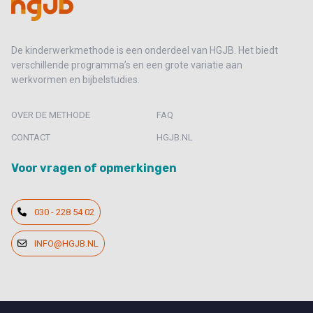
De kinderwerkmethode is een onderdeel van HGJB. Het biedt
verschillende programma’s en een grote variatie aan
werkvormen en bijbelstudies.
OVER DE METHODE
FAQ
CONTACT
HGJB.NL
Voor vragen of opmerkingen
030 - 228 54 02
INFO@HGJB.NL