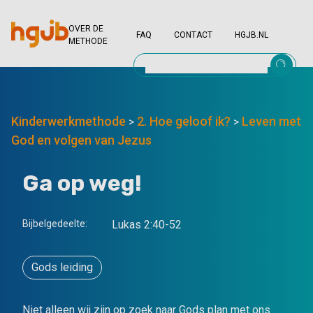
OVER DE
FAQ
CONTACT
HGJB.NL
METHODE
Kinderwerkmethode
2. Hoe geloof ik?
Leven met
>
>
God en volgen van Jezus
Ga op weg!
Bijbelgedeelte:
Lukas 2:40-52
Gods leiding
Niet alleen wij zijn op zoek naar Gods plan met ons