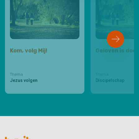
Kom, volg Mij!
Geloven is doen
Thema
Thema
Jezus volgen
Discipelschap