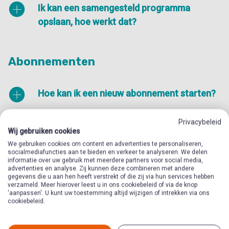
Ik kan een samengesteld programma
opslaan, hoe werkt dat?
Abonnementen
Hoe kan ik een nieuw abonnement starten?
Privacybeleid
Hoe kan ik een abonnement stopzetten?
Wij gebruiken cookies
We gebruiken cookies om content en advertenties te personaliseren,
socialmediafuncties aan te bieden en verkeer te analyseren. We delen
Hoe kan ik een nieuwe
informatie over uw gebruik met meerdere partners voor social media,
advertenties en analyse. Zij kunnen deze combineren met andere
leidinggevenden/gebruikers toevoegen aan
gegevens die u aan hen heeft verstrekt of die zij via hun services hebben
verzameld. Meer hierover leest u in ons cookiebeleid of via de knop
een abonnement?
'aanpassen'. U kunt uw toestemming altijd wijzigen of intrekken via ons
cookiebeleid.
Hoe lang duurt het voordat een gebruiker