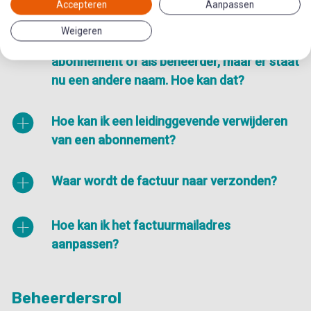
toegevoegd wordt?
Accepteren
Aanpassen
Weigeren
Ik heb iemand toegevoegd aan een
abonnement of als beheerder, maar er staat
nu een andere naam. Hoe kan dat?
Hoe kan ik een leidinggevende verwijderen
van een abonnement?
Waar wordt de factuur naar verzonden?
Hoe kan ik het factuurmailadres
aanpassen?
Beheerdersrol