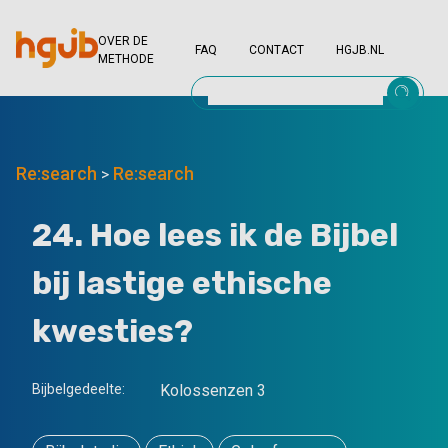
OVER DE
FAQ
CONTACT
HGJB.NL
METHODE
Re:search
Re:search
>
24. Hoe lees ik de Bijbel
bij lastige ethische
kwesties?
Bijbelgedeelte:
Kolossenzen 3