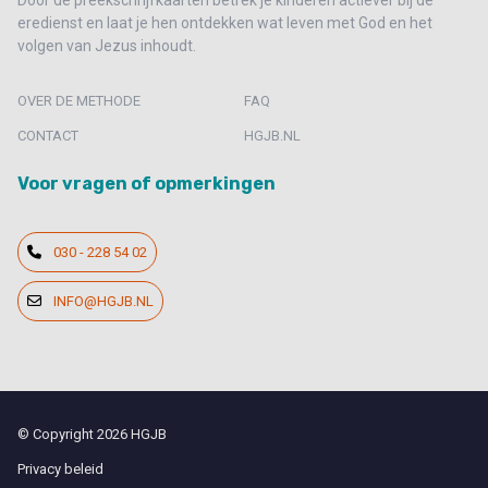
Door de preekschrijfkaarten betrek je kinderen actiever bij de
eredienst en laat je hen ontdekken wat leven met God en het
volgen van Jezus inhoudt.
OVER DE METHODE
FAQ
CONTACT
HGJB.NL
Voor vragen of opmerkingen
030 - 228 54 02
INFO@HGJB.NL
© Copyright 2026 HGJB
Privacy beleid