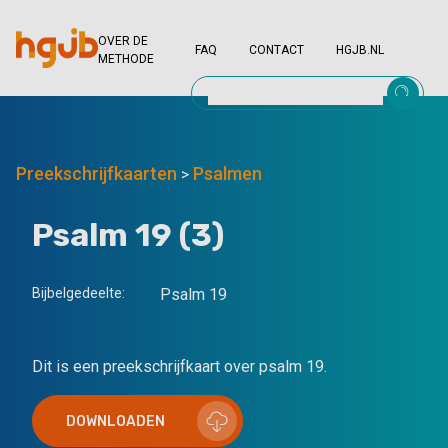
OVER DE
FAQ
CONTACT
HGJB.NL
METHODE
Preekschrijfkaarten
Psalmen
>
Psalm 19 (3)
Bijbelgedeelte:
Psalm 19
Dit is een preekschrijfkaart over psalm 19.
DOWNLOADEN