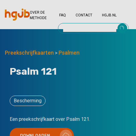
OVER DE
FAQ
CONTACT
HGJB.NL
METHODE
Preekschrijfkaarten
Psalmen
>
Psalm 121
Bescherming
Een preekschrijfkaart over Psalm 121.
DOWNLOADEN