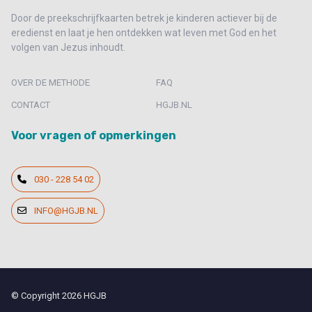
Door de preekschrijfkaarten betrek je kinderen actiever bij de
eredienst en laat je hen ontdekken wat leven met God en het
volgen van Jezus inhoudt.
OVER DE METHODE
FAQ
CONTACT
HGJB.NL
Voor vragen of opmerkingen
030 - 228 54 02
INFO@HGJB.NL
© Copyright 2026 HGJB