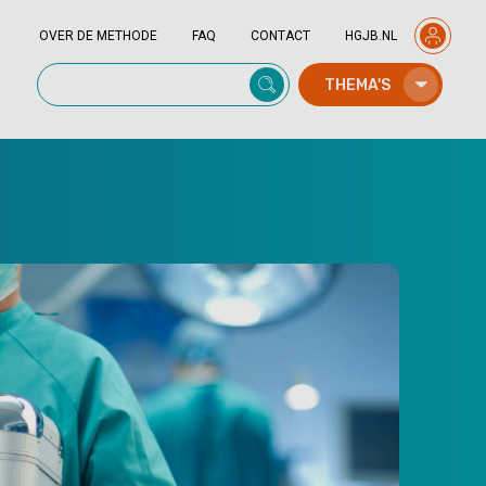
OVER DE METHODE
FAQ
CONTACT
HGJB.NL
THEMA'S