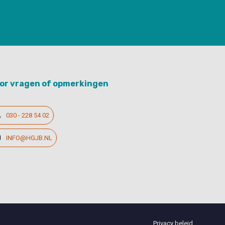
or vragen of opmerkingen
030 - 228 54 02
INFO@HGJB.NL
Privacy beleid