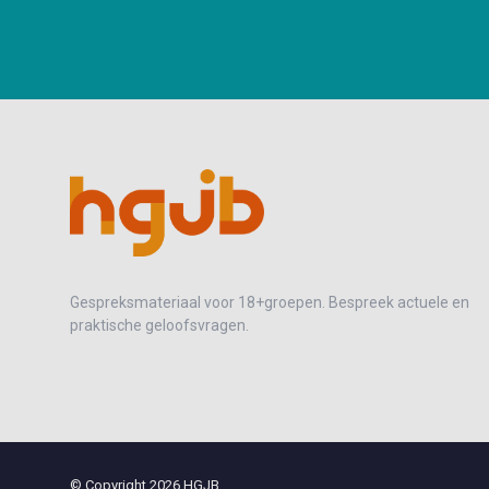
Gespreksmateriaal voor 18+groepen. Bespreek actuele en
praktische geloofsvragen.
© Copyright 2026 HGJB