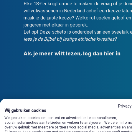
Elke 18+'er krijgt ermee te maken: de vraag of je do
wil volwassenen in Nederland actief een keuze laten
maak je de juiste keuze? Welke rol spelen geloof en 
jongeren met elkaar in gesprek.
Let op! Deze schets is onderdeel van een tweeluik e
lees je de Bijbel bij lastige ethische kwesties?
Als je meer wilt lezen, log dan hier in
Privacy
Wij gebruiken cookies
We gebruiken cookies om content en advertenties te personaliseren,
socialmediafuncties aan te bieden en verkeer te analyseren. We delen inform
over uw gebruik met meerdere partners voor social media, advertenties en an
Zij kunnen deze combineren met andere gegevens die u aan hen heeft verstre