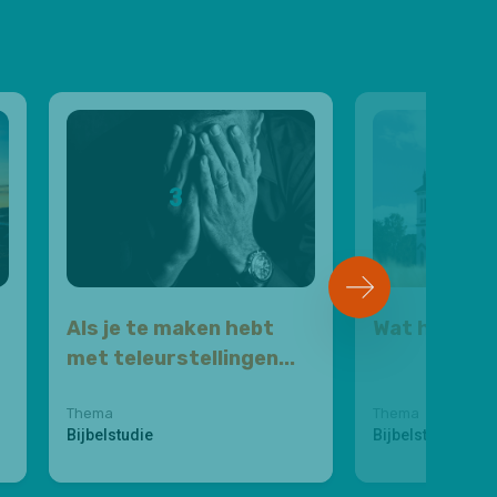
3
4
Als je te maken hebt
Wat heb ik 
met teleurstellingen...
Thema
Thema
Bijbelstudie
Bijbelstudie