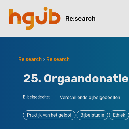
Re:search
Re:search
Re:search
>
25. Orgaandonatie
Bijbelgedeelte:
Verschillende bijbelgedeelten
Praktijk van het geloof
Bijbelstudie
Ethiek