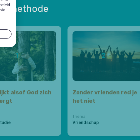
beleid
ze methode
 via
1
2
ijkt alsof God zich
Zonder vrienden red je
ergt
het niet
Thema
studie
Vriendschap