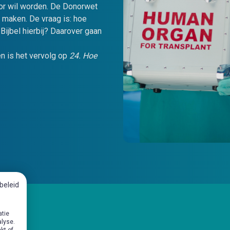
nor wil worden. De Donorwet
 maken. De vraag is: hoe
Bijbel hierbij? Daarover gaan
n is het vervolg op
24. Hoe
beleid
atie
alyse.
kt of