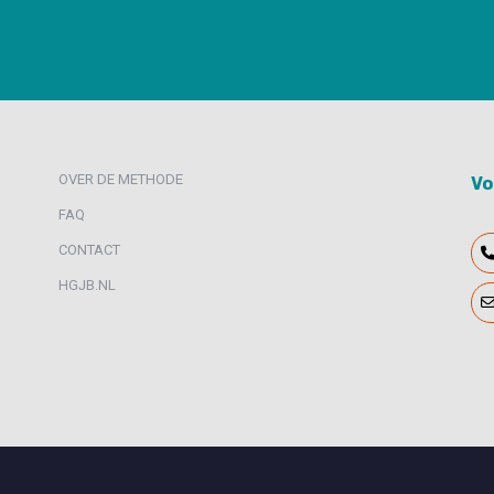
OVER DE METHODE
Vo
FAQ
CONTACT
HGJB.NL