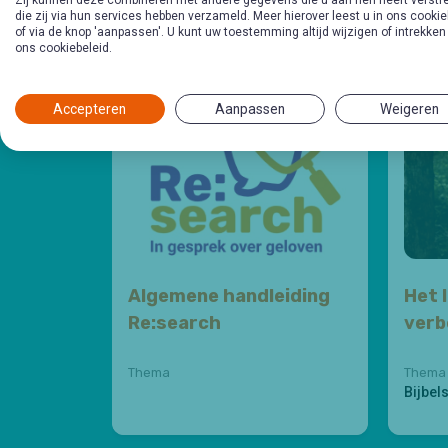
die zij via hun services hebben verzameld. Meer hierover leest u in ons cookie
Andere schetsen
in de
of via de knop 'aanpassen'. U kunt uw toestemming altijd wijzigen of intrekken
ons cookiebeleid.
Accepteren
Aanpassen
Weigeren
Algemene handleiding
Het l
Re:search
verb
Thema
Thema
Bijbel