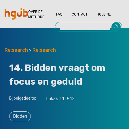
OVER DE
FAQ
CONTACT
HGJB.NL
METHODE
Re:search
Re:search
>
14. Bidden vraagt om
focus en geduld
Bijbelgedeelte:
Lukas 11:9-13
Bidden