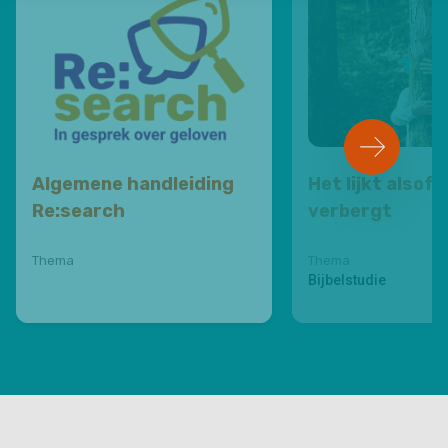
1
Algemene handleiding
Het lijkt alsof 
Re:search
verbergt
Thema
Thema
Bijbelstudie