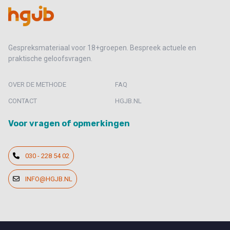
Gespreksmateriaal voor 18+groepen. Bespreek actuele en
praktische geloofsvragen.
OVER DE METHODE
FAQ
CONTACT
HGJB.NL
Voor vragen of opmerkingen
030 - 228 54 02
INFO@HGJB.NL