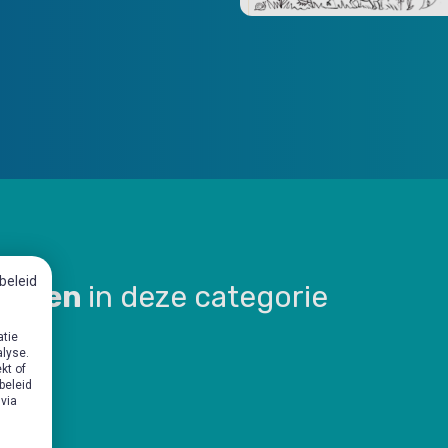
beleid
aarten
in deze categorie
atie
alyse.
kt of
beleid
 via